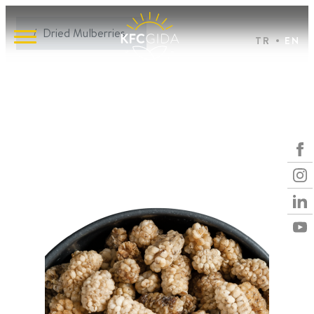
Dried Mulberries
TR
EN
Dried
Mulberries
Dried Mulberries
Organic
Conventional