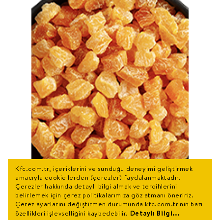
Kfc.com.tr, içeriklerini ve sunduğu deneyimi geliştirmek
amacıyla cookie'lerden (çerezler) faydalanmaktadır.
Çerezler hakkında detaylı bilgi almak ve tercihlerini
belirlemek için çerez politikalarımıza göz atmanı öneririz.
Çerez ayarlarını değiştirmen durumunda kfc.com.tr'nin bazı
Detaylı Bilgi...
özellikleri işlevselliğini kaybedebilir.