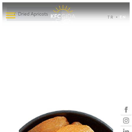
Dried Apricots
TR
EN
Dried Apricots
Dried Apricots
Whole
Diced
Liquid Paste
Ready to Eat
Natural
Paste
Organic